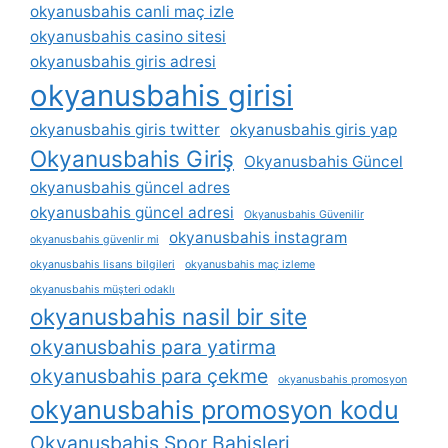
okyanusbahis canli maç izle
okyanusbahis casino sitesi
okyanusbahis giris adresi
okyanusbahis girisi
okyanusbahis giris twitter
okyanusbahis giris yap
Okyanusbahis Giriş
Okyanusbahis Güncel
okyanusbahis güncel adres
okyanusbahis güncel adresi
Okyanusbahis Güvenilir
okyanusbahis instagram
okyanusbahis güvenlir mi
okyanusbahis lisans bilgileri
okyanusbahis maç izleme
okyanusbahis müşteri odaklı
okyanusbahis nasil bir site
okyanusbahis para yatirma
okyanusbahis para çekme
okyanusbahis promosyon
okyanusbahis promosyon kodu
Okyanusbahis Spor Bahisleri