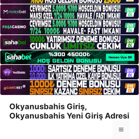
İçeriğe
Okyanusbahis Giriş,
atla
Okyanusbahis Yeni Giriş Adresi
Menü