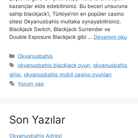
kazançlar elde edebilirsiniz. Bu beceri unsuruna
sahip blackjack’i, Türkiye’nin en popüler casino
sitesi Okyanusbahis mutlaka oynayabilirsiniz.
Blackjack Switch, Blackjack Surrender ve
Double Exposure Blackjack gibi …
Devamını oku
Kategoriler
Okyanusbahis
Etiketler
okyanusbahis blackjack oyun
,
okyanusbahis
girisi
,
okyanusbahis mobil casino oyunları
Yorum yap
Son Yazılar
Okyanusbahis Adresi