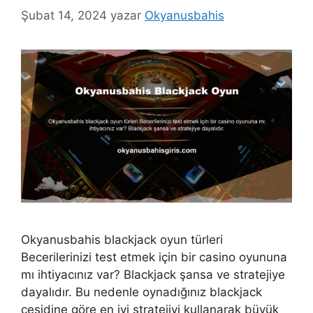
Şubat 14, 2024
yazar
Okyanusbahis
Okyanusbahis blackjack oyun türleri
Becerilerinizi test etmek için bir casino oyununa
mı ihtiyacınız var? Blackjack şansa ve stratejiye
dayalıdır. Bu nedenle oynadığınız blackjack
çeşidine göre en iyi stratejiyi kullanarak büyük