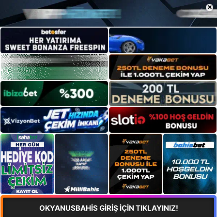
×
OKYANUSBAHİS GİRİŞ İÇİN TIKLAYINIZ!