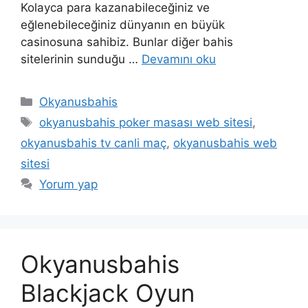
Kolayca para kazanabileceğiniz ve
eğlenebileceğiniz dünyanın en büyük
casinosuna sahibiz. Bunlar diğer bahis
sitelerinin sunduğu …
Devamını oku
Kategoriler
Okyanusbahis
Etiketler
okyanusbahis poker masası web sitesi
,
okyanusbahis tv canli maç
,
okyanusbahis web
sitesi
Yorum yap
Okyanusbahis
Blackjack Oyun