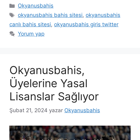
Kategoriler
Okyanusbahis
Etiketler
okyanusbahis bahis sitesi
,
okyanusbahis
canlı bahis sitesi
,
okyanusbahis giris twitter
Yorum yap
Okyanusbahis,
Üyelerine Yasal
Lisanslar Sağlıyor
Şubat 21, 2024
yazar
Okyanusbahis