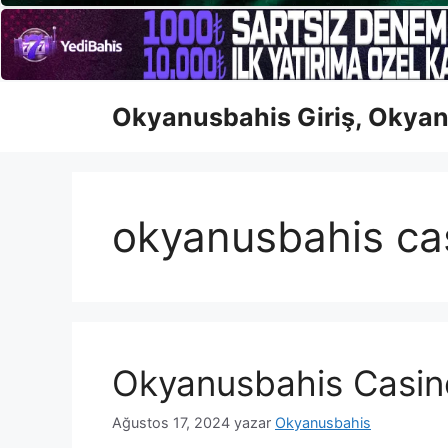
İçeriğe
Okyanusbahis Giriş, Okyanu
atla
okyanusbahis ca
Okyanusbahis Casin
Ağustos 17, 2024
yazar
Okyanusbahis