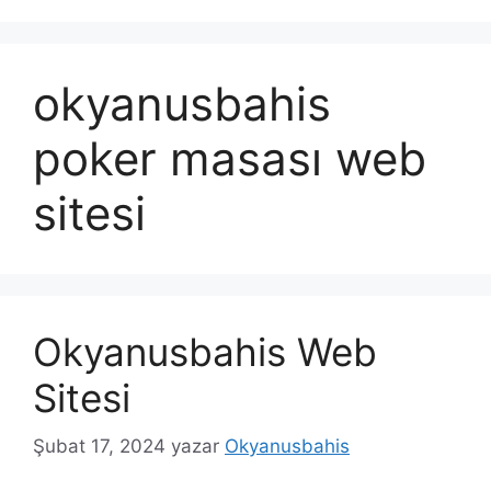
okyanusbahis
poker masası web
sitesi
Okyanusbahis Web
Sitesi
Şubat 17, 2024
yazar
Okyanusbahis