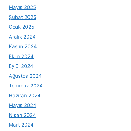
Mayıs 2025
Şubat 2025
Ocak 2025
Aralık 2024
Kasım 2024
Ekim 2024
Eylül 2024
Ağustos 2024
Temmuz 2024
Haziran 2024
Mayıs 2024
Nisan 2024
Mart 2024