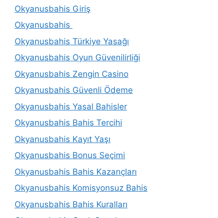
Okyanusbahis Giriş
Okyanusbahis
Okyanusbahis Türkiye Yasağı
Okyanusbahis Oyun Güvenilirliği
Okyanusbahis Zengin Casino
Okyanusbahis Güvenli Ödeme
Okyanusbahis Yasal Bahisler
Okyanusbahis Bahis Tercihi
Okyanusbahis Kayıt Yaşı
Okyanusbahis Bonus Seçimi
Okyanusbahis Bahis Kazançları
Okyanusbahis Komisyonsuz Bahis
Okyanusbahis Bahis Kuralları