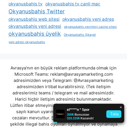
okyanusbahis tv
okyanusbahis tv canli maç
Okyanusbahis Twitter
okyanusbahis web sitesi
okyanusbahis yeni adres
okyanusbahis yeni adresi
okyanusbahis çevrimiçi casino sitesi
okyanusbahis üyelik
Okyanusbahis Şikayet
yeni adresi okyanusbahis
Avrasya'nın en büyük reklam platformunda olmak için
Microsoft Teams:
reklam@avrasyamarketing.com
adresimizden veya Telegram: @Avrasyamarketing
adresimizden irtibat kurabilirsiniz. (Tek iletişim
adreslerimiz teams / telegram ve mail adresimizdir.
Harici hiçbir iletişim adresimiz bulunmamaktadır.
Lütfen itibar etmeyiniz.) Türkiye yasalarına göre 7258
sayılı kanun uyarınca yasa dışı bahis oynamanın
cezaları mevcuttur. Şu an bulunduğunuz site hiç bir
şekilde illegal bahis oyunları oynatmıyor ve oynamaya