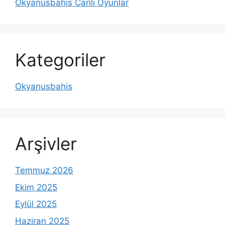
Okyanusbahis Canlı Oyunlar
Kategoriler
Okyanusbahis
Arşivler
Temmuz 2026
Ekim 2025
Eylül 2025
Haziran 2025