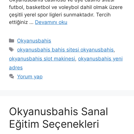
futbol, ​​basketbol ve voleybol dahil olmak üzere
çeşitli yerel spor ligleri sunmaktadır. Tercih
ettiğiniz …
Devamını oku
Kategoriler
Okyanusbahis
Etiketler
okyanusbahis bahis sitesi okyanusbahis
,
okyanusbahis slot makinesi
,
okyanusbahis yeni
adres
Yorum yap
Okyanusbahis Sanal
Eğitim Seçenekleri