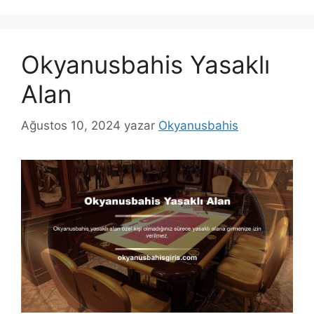
Okyanusbahis Yasaklı
Alan
Ağustos 10, 2024
yazar
Okyanusbahis