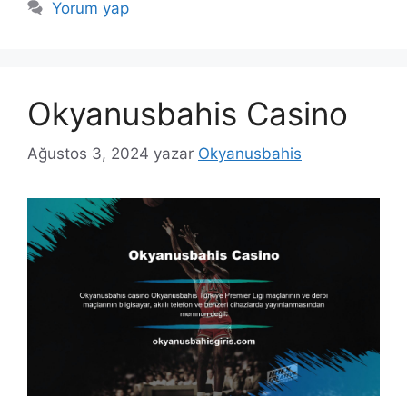
Yorum yap
Okyanusbahis Casino
Ağustos 3, 2024
yazar
Okyanusbahis