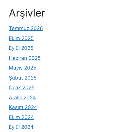
Arşivler
Temmuz 2026
Ekim 2025
Eylül 2025
Haziran 2025
Mayıs 2025
Şubat 2025
Ocak 2025
Aralık 2024
Kasım 2024
Ekim 2024
Eylül 2024