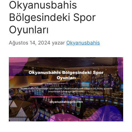
Okyanusbahis
Bölgesindeki Spor
Oyunları
Ağustos 14, 2024
yazar
Okyanusbahis