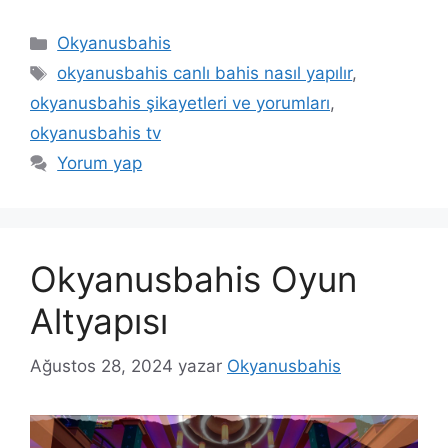
Kategoriler
Okyanusbahis
Etiketler
okyanusbahis canlı bahis nasıl yapılır
,
okyanusbahis şikayetleri ve yorumları
,
okyanusbahis tv
Yorum yap
Okyanusbahis Oyun
Altyapısı
Ağustos 28, 2024
yazar
Okyanusbahis