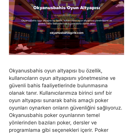
Okyanusbahis oyun altyapısı bu özellik,
kullanıcıların oyun altyapısını yönetmesine ve
güvenli bahis faaliyetlerinde bulunmasına
olanak tanır. Kullanıcılarımıza birinci sınıf bir
oyun altyapısı sunarak bahis amaçlı poker
oyunları oynarken onların güvenliğini sağlıyoruz.
Okyanusbahis poker oyunlarının temel
yönlerinden bazıları poker, dersler ve
programlama gibi seçenekleri içerir. Poker