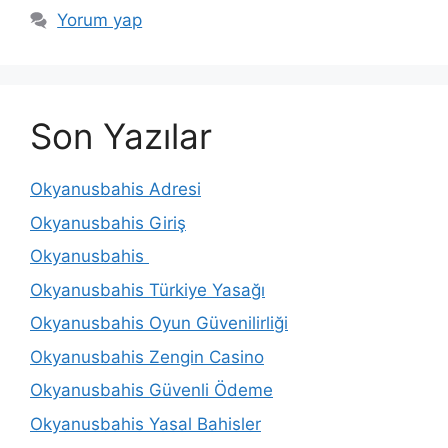
Yorum yap
Son Yazılar
Okyanusbahis Adresi
Okyanusbahis Giriş
Okyanusbahis
Okyanusbahis Türkiye Yasağı
Okyanusbahis Oyun Güvenilirliği
Okyanusbahis Zengin Casino
Okyanusbahis Güvenli Ödeme
Okyanusbahis Yasal Bahisler