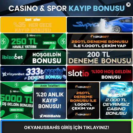
×
OKYANUSBAHİS GİRİŞ İÇİN TIKLAYINIZ!