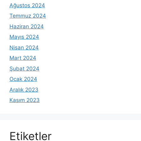
Ağustos 2024
Temmuz 2024
Haziran 2024
Mayıs 2024
Nisan 2024
Mart 2024
Şubat 2024
Ocak 2024
Aralık 2023
Kasım 2023
Etiketler