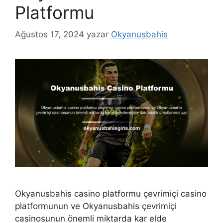
Platformu
Ağustos 17, 2024
yazar
Okyanusbahis
Okyanusbahis casino platformu çevrimiçi casino
platformunun ve Okyanusbahis çevrimiçi
casinosunun önemli miktarda kar elde