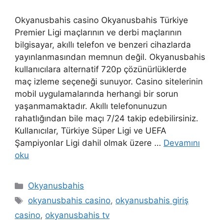
Okyanusbahis casino Okyanusbahis Türkiye
Premier Ligi maçlarının ve derbi maçlarının
bilgisayar, akıllı telefon ve benzeri cihazlarda
yayınlanmasından memnun değil. Okyanusbahis
kullanıcılara alternatif 720p çözünürlüklerde
maç izleme seçeneği sunuyor. Casino sitelerinin
mobil uygulamalarında herhangi bir sorun
yaşanmamaktadır. Akıllı telefonunuzun
rahatlığından bile maçı 7/24 takip edebilirsiniz.
Kullanıcılar, Türkiye Süper Ligi ve UEFA
Şampiyonlar Ligi dahil olmak üzere …
Devamını
oku
Kategoriler
Okyanusbahis
Etiketler
okyanusbahis casino
,
okyanusbahis giriş
casino
,
okyanusbahis tv