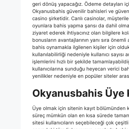
geri dönüş yapacağız. Ödeme detayları iç
Okyanusbahis güvenilir bahisleri ve güvenil
casino şirketidir. Canlı casinolar, müşteriler
oyunlara bahis yapma şansı da dahil olmak
ziyaret ederek ihtiyacınız olan bilgilere ko
bonusların avantajlarının yanı sıra önemli
bahis oynamakla ilgilenen kişiler için old
kullanılabilirliği nedeniyle kullanıcı sayısı 
işlemlerini hızlı bir şekilde tamamlayabildiği
kullanıcılarına sunduğu heyecan verici bah
yenilikler nedeniyle en popüler siteler ara
Okyanusbahis Üye 
Üye olmak için sitenin kayıt bölümünden ka
süreç mümkün olan en kısa sürede tamam
sitesi kullanıcıların seçebileceği çok çeşi