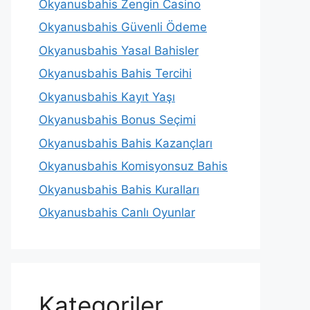
Okyanusbahis Zengin Casino
Okyanusbahis Güvenli Ödeme
Okyanusbahis Yasal Bahisler
Okyanusbahis Bahis Tercihi
Okyanusbahis Kayıt Yaşı
Okyanusbahis Bonus Seçimi
Okyanusbahis Bahis Kazançları
Okyanusbahis Komisyonsuz Bahis
Okyanusbahis Bahis Kuralları
Okyanusbahis Canlı Oyunlar
Kategoriler