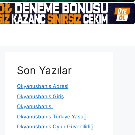
Son Yazılar
Okyanusbahis Adresi
Okyanusbahis Giriş
Okyanusbahis
Okyanusbahis Türkiye Yasağı
Okyanusbahis Oyun Güvenilirliği