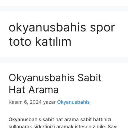
okyanusbahis spor
toto katılım
Okyanusbahis Sabit
Hat Arama
Kasım 6, 2024
yazar
Okyanusbahis
Okyanusbahis sabit hat arama sabit hattınızı
kullanarak şirketinizi aramak isteseniz bile. Sayı