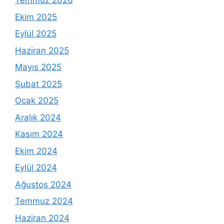
Temmuz 2026
Ekim 2025
Eylül 2025
Haziran 2025
Mayıs 2025
Şubat 2025
Ocak 2025
Aralık 2024
Kasım 2024
Ekim 2024
Eylül 2024
Ağustos 2024
Temmuz 2024
Haziran 2024