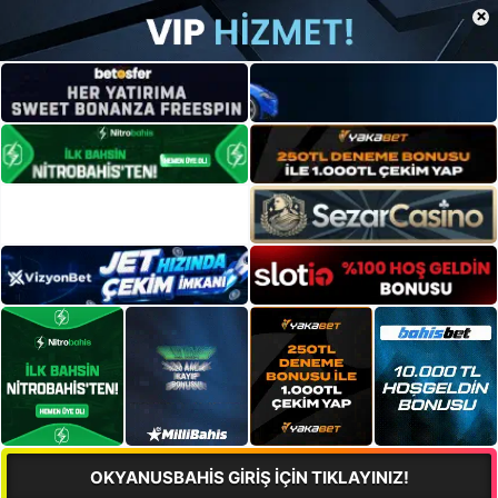
×
OKYANUSBAHİS GİRİŞ İÇİN TIKLAYINIZ!