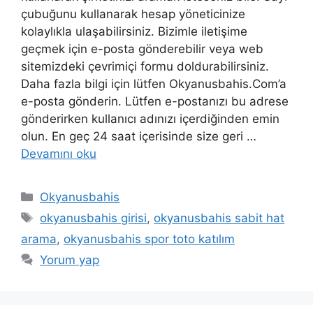
çubuğunu kullanarak hesap yöneticinize
kolaylıkla ulaşabilirsiniz. Bizimle iletişime
geçmek için e-posta gönderebilir veya web
sitemizdeki çevrimiçi formu doldurabilirsiniz.
Daha fazla bilgi için lütfen Okyanusbahis.Com’a
e-posta gönderin. Lütfen e-postanızı bu adrese
gönderirken kullanıcı adınızı içerdiğinden emin
olun. En geç 24 saat içerisinde size geri …
Devamını oku
Kategoriler
Okyanusbahis
Etiketler
okyanusbahis girisi
,
okyanusbahis sabit hat
arama
,
okyanusbahis spor toto katılım
Yorum yap