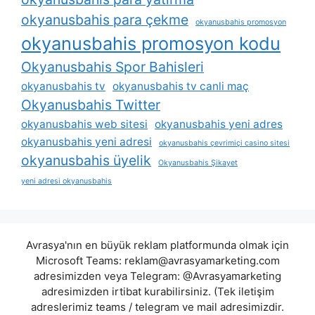
okyanusbahis para çekme
okyanusbahis promosyon
okyanusbahis promosyon kodu
Okyanusbahis Spor Bahisleri
okyanusbahis tv
okyanusbahis tv canli maç
Okyanusbahis Twitter
okyanusbahis web sitesi
okyanusbahis yeni adres
okyanusbahis yeni adresi
okyanusbahis çevrimiçi casino sitesi
okyanusbahis üyelik
Okyanusbahis Şikayet
yeni adresi okyanusbahis
Avrasya'nın en büyük reklam platformunda olmak için
Microsoft Teams:
reklam@avrasyamarketing.com
adresimizden veya Telegram: @Avrasyamarketing
adresimizden irtibat kurabilirsiniz. (Tek iletişim
adreslerimiz teams / telegram ve mail adresimizdir.