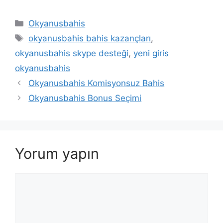
Kategoriler
Okyanusbahis
Etiketler
okyanusbahis bahis kazançları
,
okyanusbahis skype desteği
,
yeni giris
okyanusbahis
Okyanusbahis Komisyonsuz Bahis
Okyanusbahis Bonus Seçimi
Yorum yapın
Yorum