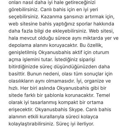
onları nasıl daha iyi hale getireceğinizi
görebilirsiniz. Canlı bahis için en iyi yeri
seçebilirsiniz. Kazanma şansınızı artırmak için,
web sitesine bahis yaptığınız sporlar hakkında
daha fazla bilgi de ekleyebilirsiniz. Web sitesi,
hala mevcut olduğu sürece aynı miktarda yer ve
depolama alanını koruyacaktır. Bu özellik,
genişletilmiş Okyanusbahis aktif için oturum
açma işlemini tutar. İstediğiniz siparişi
bitirdiğinizde süreç düşündüğünüzden daha
basittir. Bunun nedeni, olası tüm sonuçlar için
olasılıkların aynı olmamasıdır. İyi, organize ve
hızlı. Her biri aslında Okyanusbahis gibi bir
sitede farklı bir şablonla korunacaktır. Temel
olarak iyi tasarlanmış kompakt bir ortama
erişecektir. Okyanusbahis Skype. Canlı bahis
alanının etkili kurallarıyla süreci kolayca
kolaylaştırabilirsiniz. Süreç iyi ilerliyor.