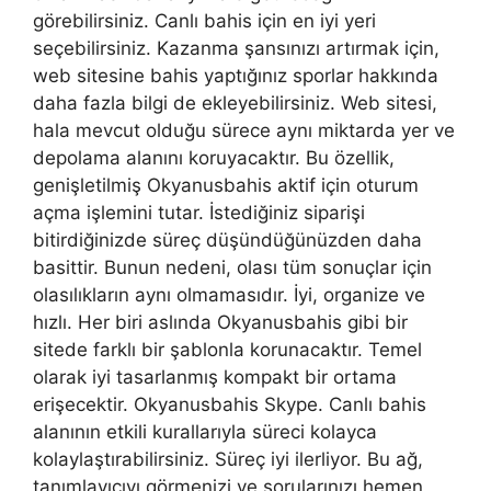
görebilirsiniz. Canlı bahis için en iyi yeri
seçebilirsiniz. Kazanma şansınızı artırmak için,
web sitesine bahis yaptığınız sporlar hakkında
daha fazla bilgi de ekleyebilirsiniz. Web sitesi,
hala mevcut olduğu sürece aynı miktarda yer ve
depolama alanını koruyacaktır. Bu özellik,
genişletilmiş Okyanusbahis aktif için oturum
açma işlemini tutar. İstediğiniz siparişi
bitirdiğinizde süreç düşündüğünüzden daha
basittir. Bunun nedeni, olası tüm sonuçlar için
olasılıkların aynı olmamasıdır. İyi, organize ve
hızlı. Her biri aslında Okyanusbahis gibi bir
sitede farklı bir şablonla korunacaktır. Temel
olarak iyi tasarlanmış kompakt bir ortama
erişecektir. Okyanusbahis Skype. Canlı bahis
alanının etkili kurallarıyla süreci kolayca
kolaylaştırabilirsiniz. Süreç iyi ilerliyor. Bu ağ,
tanımlayıcıyı görmenizi ve sorularınızı hemen