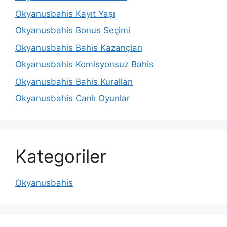
Okyanusbahis Kayıt Yaşı
Okyanusbahis Bonus Seçimi
Okyanusbahis Bahis Kazançları
Okyanusbahis Komisyonsuz Bahis
Okyanusbahis Bahis Kuralları
Okyanusbahis Canlı Oyunlar
Kategoriler
Okyanusbahis