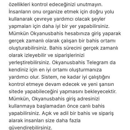
özellikleri kontrol edeceğinizi unutmayın.
İnsanların onu organize etmek için doğru yolu
kullanarak çevreye yardımcı olacak şeyler
yapmaları için daha iyi bir yer yapabilirsiniz.
Mümkün Okyanusbahis hesabınıza giriş yaparak
gerçek zamanlı olarak çalışan bir bahis ortamı
oluşturabilirsiniz. Bahis sürecini gerçek zamanlı
olarak izleyebilir ve siparişlerinizi
yerleştirebilirsiniz. Okyanusbahis Telegram da
kendiniz için en iyi ortamı oluşturmanıza
yardımcı olur. Sistem, ne kadar iyi çalıştığını
kontrol etmeye devam edecek ve yeni şansın
sitede yapabileceğini yapmasını bekleyecektir.
Mümkün, Okyanusbahis giriş adresinizi
kullanmaya başlamadan önce canlı bahis
yapabilirsiniz. Açık ve adil bir bahis ve sipariş
alarak insanları size daha fazla
güvendirebilirsiniz.