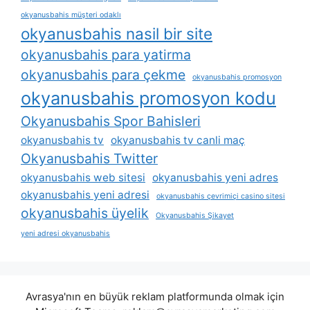
okyanusbahis müşteri odaklı
okyanusbahis nasil bir site
okyanusbahis para yatirma
okyanusbahis para çekme
okyanusbahis promosyon
okyanusbahis promosyon kodu
Okyanusbahis Spor Bahisleri
okyanusbahis tv
okyanusbahis tv canli maç
Okyanusbahis Twitter
okyanusbahis web sitesi
okyanusbahis yeni adres
okyanusbahis yeni adresi
okyanusbahis çevrimiçi casino sitesi
okyanusbahis üyelik
Okyanusbahis Şikayet
yeni adresi okyanusbahis
Avrasya'nın en büyük reklam platformunda olmak için