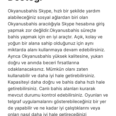
Okyanusbahis Skype, hızlı bir şekilde yardım
alabileceğiniz sosyal ağlardan biri olan
Okyanusbahis aracılığıyla Skype hesabına giriş
yapmak zor değildir.Okyanusbahis süreçte
bahis yapmak için en iyi araçtır. Açık, kolay ve
yoğun bir alana sahip olduğunuz için aynı
miktarda alanı kullanmaya devam edebilirsiniz.
Ayrıca Okyanusbahis yüksek kalitesine, yukarı
doğru ve anında beceri fırsatlarına
odaklanacaksınız. Mümkün olanı zaten
kullanabilir ve daha iyi hale getirebilirsiniz.
Kapasiteyi daha doğru ve bahis daha hızlı hale
getirebilirsiniz. Canlı bahis alanları kurarak
mevcut durumu kontrol edebilirsiniz. Oyunları ve
telgraf uygulamalarını gösterebileceğiniz bir yer
de yapabilir ve ne kadar iyi çalıştıklarını veya
onları nasıl daha iyi hale getireceğinizi