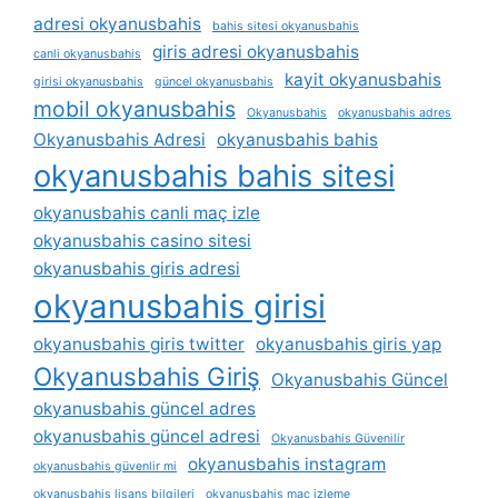
adresi okyanusbahis
bahis sitesi okyanusbahis
giris adresi okyanusbahis
canli okyanusbahis
kayit okyanusbahis
girisi okyanusbahis
güncel okyanusbahis
mobil okyanusbahis
Okyanusbahis
okyanusbahis adres
Okyanusbahis Adresi
okyanusbahis bahis
okyanusbahis bahis sitesi
okyanusbahis canli maç izle
okyanusbahis casino sitesi
okyanusbahis giris adresi
okyanusbahis girisi
okyanusbahis giris twitter
okyanusbahis giris yap
Okyanusbahis Giriş
Okyanusbahis Güncel
okyanusbahis güncel adres
okyanusbahis güncel adresi
Okyanusbahis Güvenilir
okyanusbahis instagram
okyanusbahis güvenlir mi
okyanusbahis lisans bilgileri
okyanusbahis maç izleme