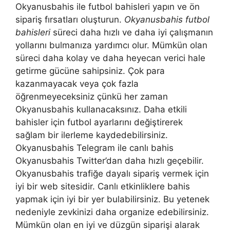
Okyanusbahis ile futbol bahisleri yapın ve ön
sipariş fırsatları oluşturun.
Okyanusbahis futbol
bahisleri
süreci daha hızlı ve daha iyi çalışmanın
yollarını bulmanıza yardımcı olur. Mümkün olan
süreci daha kolay ve daha heyecan verici hale
getirme gücüne sahipsiniz. Çok para
kazanmayacak veya çok fazla
öğrenmeyeceksiniz çünkü her zaman
Okyanusbahis kullanacaksınız. Daha etkili
bahisler için futbol ayarlarını değiştirerek
sağlam bir ilerleme kaydedebilirsiniz.
Okyanusbahis Telegram ile canlı bahis
Okyanusbahis Twitter’dan daha hızlı geçebilir.
Okyanusbahis trafiğe dayalı sipariş vermek için
iyi bir web sitesidir. Canlı etkinliklere bahis
yapmak için iyi bir yer bulabilirsiniz. Bu yetenek
nedeniyle zevkinizi daha organize edebilirsiniz.
Mümkün olan en iyi ve düzgün siparişi alarak