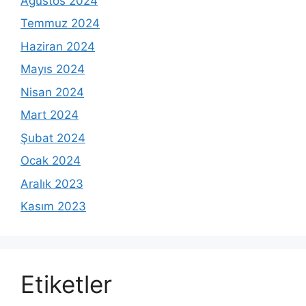
Ağustos 2024
Temmuz 2024
Haziran 2024
Mayıs 2024
Nisan 2024
Mart 2024
Şubat 2024
Ocak 2024
Aralık 2023
Kasım 2023
Etiketler