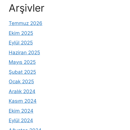
Arşivler
Temmuz 2026
Ekim 2025
Eylül 2025
Haziran 2025
Mayıs 2025
Şubat 2025
Ocak 2025
Aralık 2024
Kasım 2024
Ekim 2024
Eylül 2024