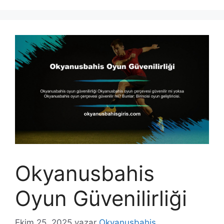
Okyanusbahis
Oyun Güvenilirliği
Ekim 25, 2025
yazar
Okyanusbahis