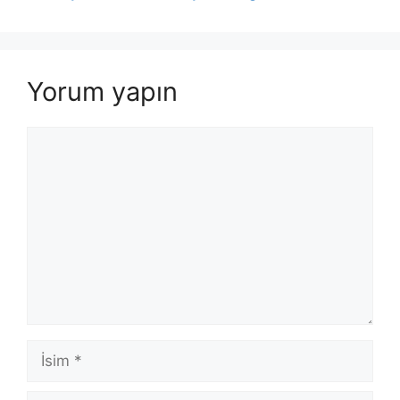
Yorum yapın
Yorum
İsim