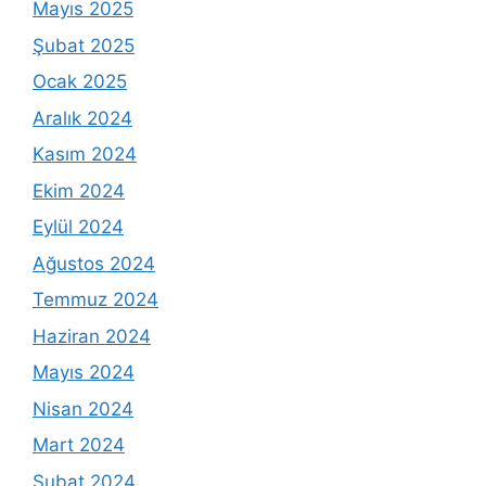
Mayıs 2025
Şubat 2025
Ocak 2025
Aralık 2024
Kasım 2024
Ekim 2024
Eylül 2024
Ağustos 2024
Temmuz 2024
Haziran 2024
Mayıs 2024
Nisan 2024
Mart 2024
Şubat 2024