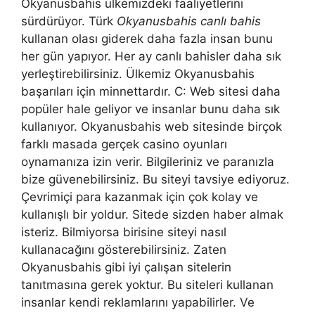
Okyanusbahis ülkemizdeki faaliyetlerini
sürdürüyor. Türk
Okyanusbahis canlı bahis
kullanan olası giderek daha fazla insan bunu
her gün yapıyor. Her ay canlı bahisler daha sık
yerleştirebilirsiniz. Ülkemiz Okyanusbahis
başarıları için minnettardır. C: Web sitesi daha
popüler hale geliyor ve insanlar bunu daha sık
kullanıyor. Okyanusbahis web sitesinde birçok
farklı masada gerçek casino oyunları
oynamanıza izin verir. Bilgileriniz ve paranızla
bize güvenebilirsiniz. Bu siteyi tavsiye ediyoruz.
Çevrimiçi para kazanmak için çok kolay ve
kullanışlı bir yoldur. Sitede sizden haber almak
isteriz. Bilmiyorsa birisine siteyi nasıl
kullanacağını gösterebilirsiniz. Zaten
Okyanusbahis gibi iyi çalışan sitelerin
tanıtmasına gerek yoktur. Bu siteleri kullanan
insanlar kendi reklamlarını yapabilirler. Ve