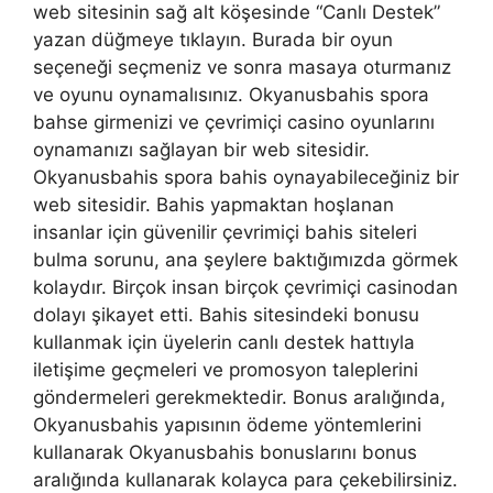
web sitesinin sağ alt köşesinde “Canlı Destek”
yazan düğmeye tıklayın. Burada bir oyun
seçeneği seçmeniz ve sonra masaya oturmanız
ve oyunu oynamalısınız. Okyanusbahis spora
bahse girmenizi ve çevrimiçi casino oyunlarını
oynamanızı sağlayan bir web sitesidir.
Okyanusbahis spora bahis oynayabileceğiniz bir
web sitesidir. Bahis yapmaktan hoşlanan
insanlar için güvenilir çevrimiçi bahis siteleri
bulma sorunu, ana şeylere baktığımızda görmek
kolaydır. Birçok insan birçok çevrimiçi casinodan
dolayı şikayet etti. Bahis sitesindeki bonusu
kullanmak için üyelerin canlı destek hattıyla
iletişime geçmeleri ve promosyon taleplerini
göndermeleri gerekmektedir. Bonus aralığında,
Okyanusbahis yapısının ödeme yöntemlerini
kullanarak Okyanusbahis bonuslarını bonus
aralığında kullanarak kolayca para çekebilirsiniz.