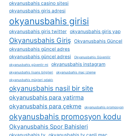
okyanusbahis casino sitesi
okyanusbahis giris adresi
okyanusbahis girisi
okyanusbahis giris twitter
okyanusbahis giris yap
Okyanusbahis Giriş
Okyanusbahis Güncel
okyanusbahis güncel adres
okyanusbahis güncel adresi
Okyanusbahis Güvenilir
okyanusbahis instagram
okyanusbahis güvenlir mi
okyanusbahis lisans bilgileri
okyanusbahis maç izleme
okyanusbahis müşteri odaklı
okyanusbahis nasil bir site
okyanusbahis para yatirma
okyanusbahis para çekme
okyanusbahis promosyon
okyanusbahis promosyon kodu
Okyanusbahis Spor Bahisleri
okyanusbahis tv
okyanusbahis tv canli maç