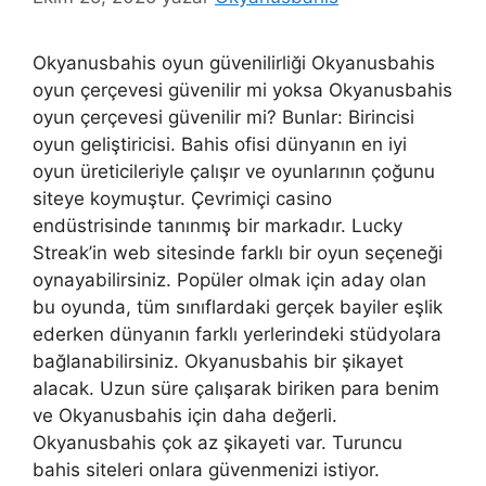
Okyanusbahis oyun güvenilirliği Okyanusbahis
oyun çerçevesi güvenilir mi yoksa Okyanusbahis
oyun çerçevesi güvenilir mi? Bunlar: Birincisi
oyun geliştiricisi. Bahis ofisi dünyanın en iyi
oyun üreticileriyle çalışır ve oyunlarının çoğunu
siteye koymuştur. Çevrimiçi casino
endüstrisinde tanınmış bir markadır. Lucky
Streak’in web sitesinde farklı bir oyun seçeneği
oynayabilirsiniz. Popüler olmak için aday olan
bu oyunda, tüm sınıflardaki gerçek bayiler eşlik
ederken dünyanın farklı yerlerindeki stüdyolara
bağlanabilirsiniz. Okyanusbahis bir şikayet
alacak. Uzun süre çalışarak biriken para benim
ve Okyanusbahis için daha değerli.
Okyanusbahis çok az şikayeti var. Turuncu
bahis siteleri onlara güvenmenizi istiyor.