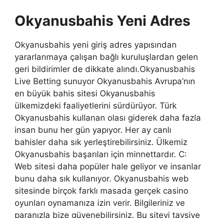
Okyanusbahis Yeni Adres
Okyanusbahis yeni giriş adres yapısından
yararlanmaya çalışan bağlı kuruluşlardan gelen
geri bildirimler de dikkate alındı.Okyanusbahis
Live Betting sunuyor Okyanusbahis Avrupa’nın
en büyük bahis sitesi Okyanusbahis
ülkemizdeki faaliyetlerini sürdürüyor. Türk
Okyanusbahis kullanan olası giderek daha fazla
insan bunu her gün yapıyor. Her ay canlı
bahisler daha sık yerleştirebilirsiniz. Ülkemiz
Okyanusbahis başarıları için minnettardır. C:
Web sitesi daha popüler hale geliyor ve insanlar
bunu daha sık kullanıyor. Okyanusbahis web
sitesinde birçok farklı masada gerçek casino
oyunları oynamanıza izin verir. Bilgileriniz ve
paranızla bize güvenebilirsiniz. Bu siteyi tavsiye