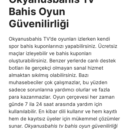
Bahis Oyun
Güvenilirliği
Okyanusbahis TV’de oyunları izlerken kendi
spor bahis kuponlarınızı yapabilirsiniz. Ücretsiz
maçlar izleyebilir ve bahis kuponları
oluşturabilirsiniz. Benzer yerlerde canlı destek
botları ile gerçekçi olmayan sanal hizmet
almaktan sıkılmış olabilirsiniz. Bazı
muhasebeciler çok çalışmazlar, bu yüzden
sadece sorunlarına yardımcı olurlar ve fazla
para kazanmazlar. Oyun çerçevesi her zaman
günde 7 ila 24 saat arasında yardım için
kullanılabilir. En kibar dili kullanır ve hem kayıtlı
hem de kayıtsız üyeler için mükemmel çözümler
sunar.
Okyanusbahis tv bahis oyun güvenilirliği