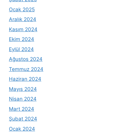
Ocak 2025
Aralık 2024
Kasım 2024
Ekim 2024
Eylül 2024
Ağustos 2024
Temmuz 2024
Haziran 2024
Mayıs 2024
Nisan 2024
Mart 2024
Şubat 2024
Ocak 2024