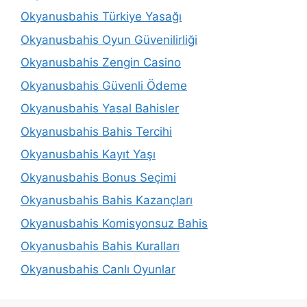
Okyanusbahis Türkiye Yasağı
Okyanusbahis Oyun Güvenilirliği
Okyanusbahis Zengin Casino
Okyanusbahis Güvenli Ödeme
Okyanusbahis Yasal Bahisler
Okyanusbahis Bahis Tercihi
Okyanusbahis Kayıt Yaşı
Okyanusbahis Bonus Seçimi
Okyanusbahis Bahis Kazançları
Okyanusbahis Komisyonsuz Bahis
Okyanusbahis Bahis Kuralları
Okyanusbahis Canlı Oyunlar