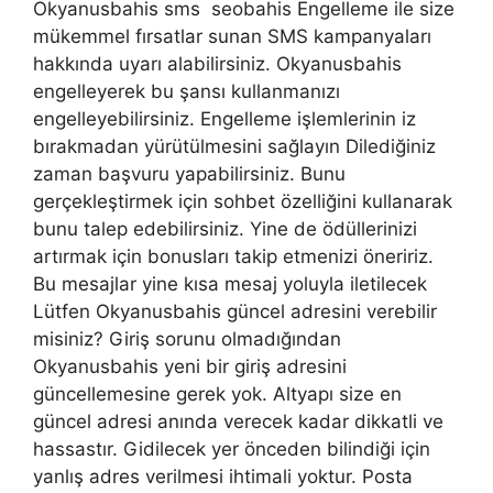
Okyanusbahis sms seobahis Engelleme ile size
mükemmel fırsatlar sunan SMS kampanyaları
hakkında uyarı alabilirsiniz. Okyanusbahis
engelleyerek bu şansı kullanmanızı
engelleyebilirsiniz. Engelleme işlemlerinin iz
bırakmadan yürütülmesini sağlayın Dilediğiniz
zaman başvuru yapabilirsiniz. Bunu
gerçekleştirmek için sohbet özelliğini kullanarak
bunu talep edebilirsiniz. Yine de ödüllerinizi
artırmak için bonusları takip etmenizi öneririz.
Bu mesajlar yine kısa mesaj yoluyla iletilecek
Lütfen Okyanusbahis güncel adresini verebilir
misiniz? Giriş sorunu olmadığından
Okyanusbahis yeni bir giriş adresini
güncellemesine gerek yok. Altyapı size en
güncel adresi anında verecek kadar dikkatli ve
hassastır. Gidilecek yer önceden bilindiği için
yanlış adres verilmesi ihtimali yoktur. Posta