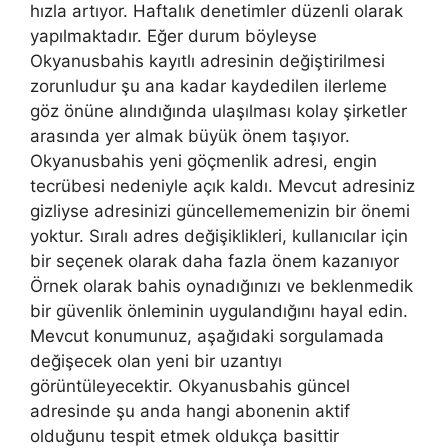
hızla artıyor. Haftalık denetimler düzenli olarak
yapılmaktadır. Eğer durum böyleyse
Okyanusbahis kayıtlı adresinin değiştirilmesi
zorunludur şu ana kadar kaydedilen ilerleme
göz önüne alındığında ulaşılması kolay şirketler
arasında yer almak büyük önem taşıyor.
Okyanusbahis yeni göçmenlik adresi, engin
tecrübesi nedeniyle açık kaldı. Mevcut adresiniz
gizliyse adresinizi güncellememenizin bir önemi
yoktur. Sıralı adres değişiklikleri, kullanıcılar için
bir seçenek olarak daha fazla önem kazanıyor
Örnek olarak bahis oynadığınızı ve beklenmedik
bir güvenlik önleminin uygulandığını hayal edin.
Mevcut konumunuz, aşağıdaki sorgulamada
değişecek olan yeni bir uzantıyı
görüntüleyecektir. Okyanusbahis güncel
adresinde şu anda hangi abonenin aktif
olduğunu tespit etmek oldukça basittir