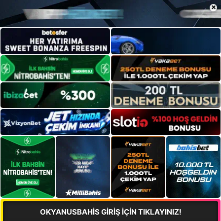
×
OKYANUSBAHİS GİRİŞ İÇİN TIKLAYINIZ!