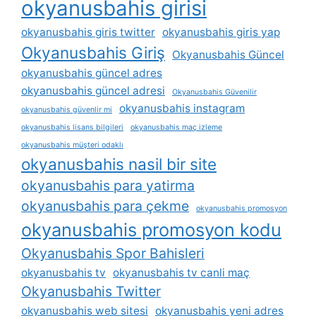
okyanusbahis girisi
okyanusbahis giris twitter
okyanusbahis giris yap
Okyanusbahis Giriş
Okyanusbahis Güncel
okyanusbahis güncel adres
okyanusbahis güncel adresi
Okyanusbahis Güvenilir
okyanusbahis instagram
okyanusbahis güvenlir mi
okyanusbahis lisans bilgileri
okyanusbahis maç izleme
okyanusbahis müşteri odaklı
okyanusbahis nasil bir site
okyanusbahis para yatirma
okyanusbahis para çekme
okyanusbahis promosyon
okyanusbahis promosyon kodu
Okyanusbahis Spor Bahisleri
okyanusbahis tv
okyanusbahis tv canli maç
Okyanusbahis Twitter
okyanusbahis web sitesi
okyanusbahis yeni adres