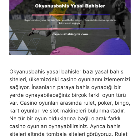
Okyanusbahis yasal bahisler bazı yasal bahis
siteleri, ülkemizdeki casino oyunlarını izlememizi
sağlıyor. İnsanların paraya bahis oynadığı bir
yerde oynayabileceğiniz birçok farklı oyun türü
var. Casino oyunları arasında rulet, poker, bingo,
kart oyunları ve slot makineleri bulunmaktadır.
Ne tür bir oyun olduklarına bağlı olarak farklı
casino oyunları oynayabilirsiniz. Ayrıca bahis
siteleri altında tombala siteleri görüyoruz. Rulet