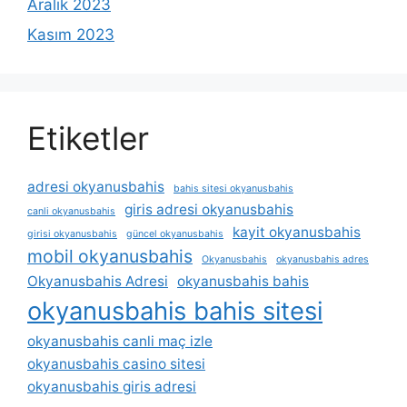
Aralık 2023
Kasım 2023
Etiketler
adresi okyanusbahis
bahis sitesi okyanusbahis
giris adresi okyanusbahis
canli okyanusbahis
kayit okyanusbahis
girisi okyanusbahis
güncel okyanusbahis
mobil okyanusbahis
Okyanusbahis
okyanusbahis adres
Okyanusbahis Adresi
okyanusbahis bahis
okyanusbahis bahis sitesi
okyanusbahis canli maç izle
okyanusbahis casino sitesi
okyanusbahis giris adresi