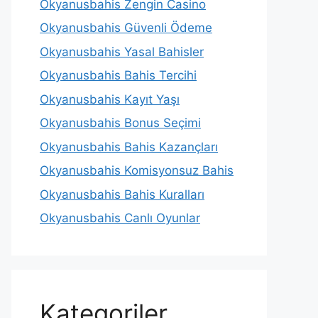
Okyanusbahis Zengin Casino
Okyanusbahis Güvenli Ödeme
Okyanusbahis Yasal Bahisler
Okyanusbahis Bahis Tercihi
Okyanusbahis Kayıt Yaşı
Okyanusbahis Bonus Seçimi
Okyanusbahis Bahis Kazançları
Okyanusbahis Komisyonsuz Bahis
Okyanusbahis Bahis Kuralları
Okyanusbahis Canlı Oyunlar
Kategoriler