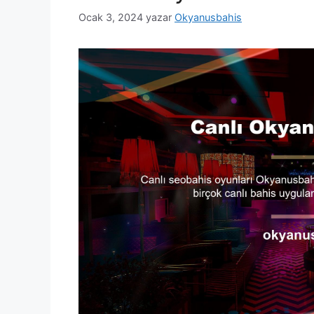
Ocak 3, 2024
yazar
Okyanusbahis