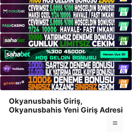
İçeriğe
Okyanusbahis Giriş,
atla
Okyanusbahis Yeni Giriş Adresi
Menü