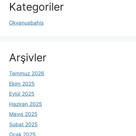
Kategoriler
Okyanusbahis
Arşivler
Temmuz 2026
Ekim 2025
Eylül 2025
Haziran 2025
Mayıs 2025
Şubat 2025
Ocak 2025