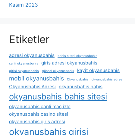
Kasım 2023
Etiketler
adresi okyanusbahis
bahis sitesi okyanusbahis
giris adresi okyanusbahis
canli okyanusbahis
kayit okyanusbahis
girisi okyanusbahis
güncel okyanusbahis
mobil okyanusbahis
Okyanusbahis
okyanusbahis adres
Okyanusbahis Adresi
okyanusbahis bahis
okyanusbahis bahis sitesi
okyanusbahis canli maç izle
okyanusbahis casino sitesi
okyanusbahis giris adresi
okyanusbahis girisi