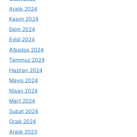
Aralık 2024
Kasım 2024
Ekim 2024
Eylül 2024
Ağustos 2024
Temmuz 2024
Haziran 2024
Mayıs 2024
Nisan 2024
Mart 2024
Şubat 2024
Ocak 2024
Aralık 2023