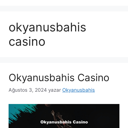
okyanusbahis
casino
Okyanusbahis Casino
Ağustos 3, 2024
yazar
Okyanusbahis