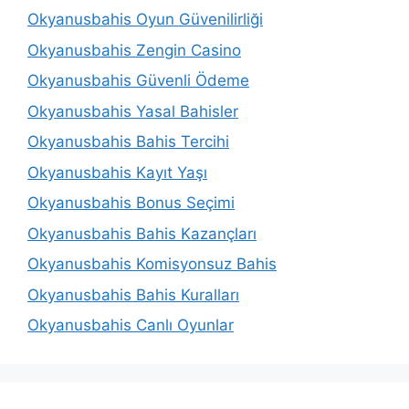
Okyanusbahis Oyun Güvenilirliği
Okyanusbahis Zengin Casino
Okyanusbahis Güvenli Ödeme
Okyanusbahis Yasal Bahisler
Okyanusbahis Bahis Tercihi
Okyanusbahis Kayıt Yaşı
Okyanusbahis Bonus Seçimi
Okyanusbahis Bahis Kazançları
Okyanusbahis Komisyonsuz Bahis
Okyanusbahis Bahis Kuralları
Okyanusbahis Canlı Oyunlar