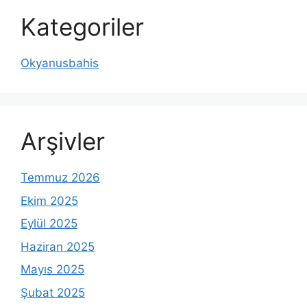
Kategoriler
Okyanusbahis
Arşivler
Temmuz 2026
Ekim 2025
Eylül 2025
Haziran 2025
Mayıs 2025
Şubat 2025