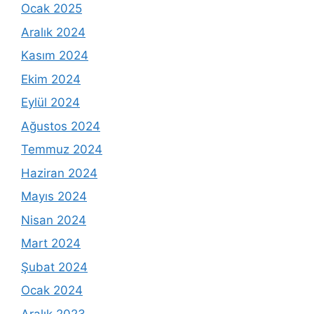
Ocak 2025
Aralık 2024
Kasım 2024
Ekim 2024
Eylül 2024
Ağustos 2024
Temmuz 2024
Haziran 2024
Mayıs 2024
Nisan 2024
Mart 2024
Şubat 2024
Ocak 2024
Aralık 2023