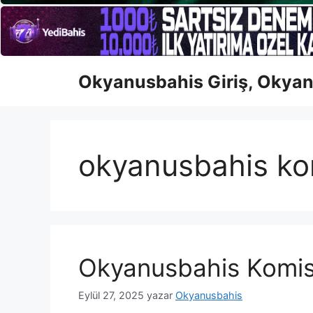
İçeriğe
Okyanusbahis Giriş, Okyanu
atla
okyanusbahis ko
Okyanusbahis Komis
Eylül 27, 2025
yazar
Okyanusbahis