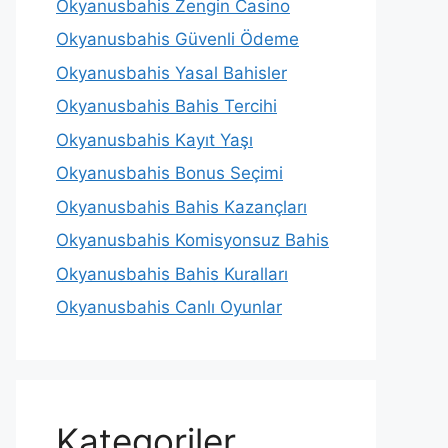
Okyanusbahis Zengin Casino
Okyanusbahis Güvenli Ödeme
Okyanusbahis Yasal Bahisler
Okyanusbahis Bahis Tercihi
Okyanusbahis Kayıt Yaşı
Okyanusbahis Bonus Seçimi
Okyanusbahis Bahis Kazançları
Okyanusbahis Komisyonsuz Bahis
Okyanusbahis Bahis Kuralları
Okyanusbahis Canlı Oyunlar
Kategoriler