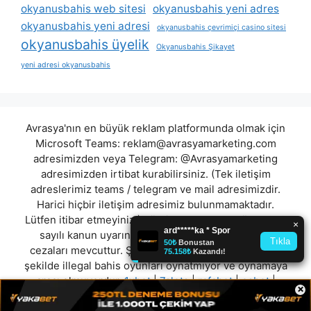
okyanusbahis web sitesi
okyanusbahis yeni adres
okyanusbahis yeni adresi
okyanusbahis çevrimiçi casino sitesi
okyanusbahis üyelik
Okyanusbahis Şikayet
yeni adresi okyanusbahis
Avrasya'nın en büyük reklam platformunda olmak için
Microsoft Teams:
reklam@avrasyamarketing.com
adresimizden veya Telegram: @Avrasyamarketing
adresimizden irtibat kurabilirsiniz. (Tek iletişim
adreslerimiz teams / telegram ve mail adresimizdir.
Harici hiçbir iletişim adresimiz bulunmamaktadır.
Lütfen itibar etmeyiniz.) Türkiye yasalarına göre 7258
sayılı kanun uyarınca yasa dışı bahis oynamanın
cezaları mevcuttur. Şu an bulunduğunuz site hiç bir
şekilde illegal bahis oyunları oynatmıyor ve oynamaya
aracı olmuyordur.
1xbet
|
7slots
|
rafabet
|
esbet
|
×
jackbom
|
betvast
|
betnerede
|
enjoybet