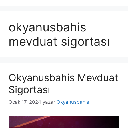
okyanusbahis
mevduat sigortası
Okyanusbahis Mevduat
Sigortası
Ocak 17, 2024
yazar
Okyanusbahis