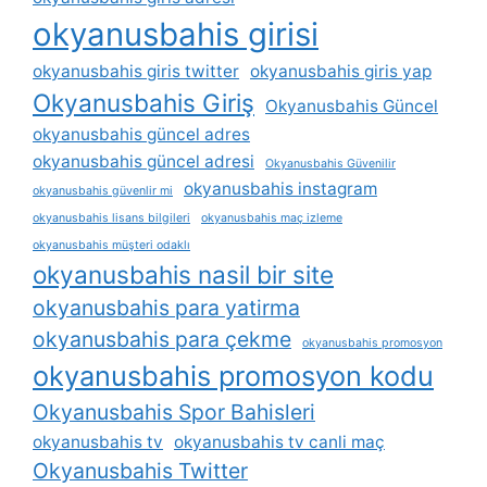
okyanusbahis girisi
okyanusbahis giris twitter
okyanusbahis giris yap
Okyanusbahis Giriş
Okyanusbahis Güncel
okyanusbahis güncel adres
okyanusbahis güncel adresi
Okyanusbahis Güvenilir
okyanusbahis instagram
okyanusbahis güvenlir mi
okyanusbahis lisans bilgileri
okyanusbahis maç izleme
okyanusbahis müşteri odaklı
okyanusbahis nasil bir site
okyanusbahis para yatirma
okyanusbahis para çekme
okyanusbahis promosyon
okyanusbahis promosyon kodu
Okyanusbahis Spor Bahisleri
okyanusbahis tv
okyanusbahis tv canli maç
Okyanusbahis Twitter