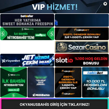
×
OKYANUSBAHİS GİRİŞ İÇİN TIKLAYINIZ!