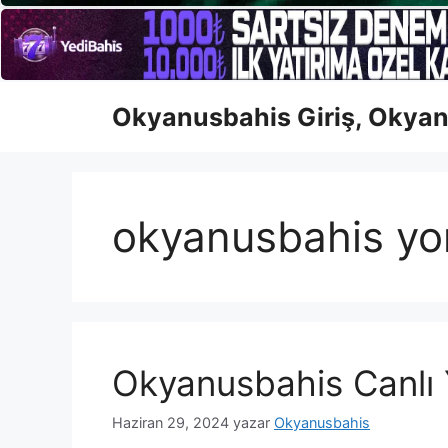
İçeriğe
Okyanusbahis Giriş, Okyanu
atla
okyanusbahis yo
Okyanusbahis Canlı 
Haziran 29, 2024
yazar
Okyanusbahis