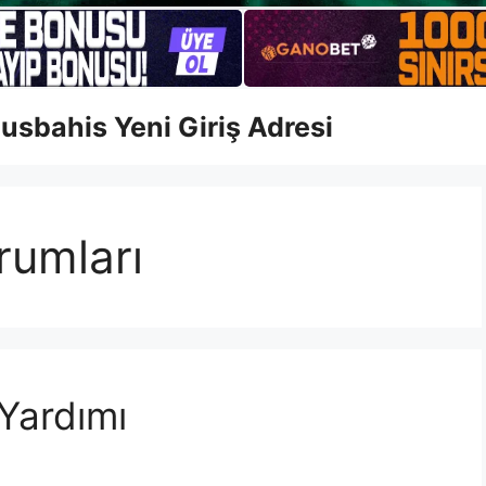
sbahis Yeni Giriş Adresi
rumları
Yardımı