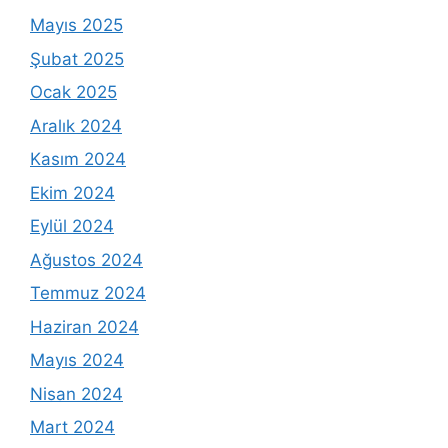
Mayıs 2025
Şubat 2025
Ocak 2025
Aralık 2024
Kasım 2024
Ekim 2024
Eylül 2024
Ağustos 2024
Temmuz 2024
Haziran 2024
Mayıs 2024
Nisan 2024
Mart 2024