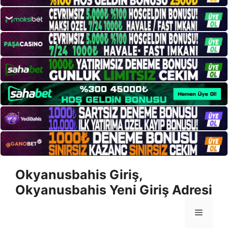
İçeriğe
Okyanusbahis Giriş,
atla
Okyanusbahis Yeni Giriş Adresi
Menü