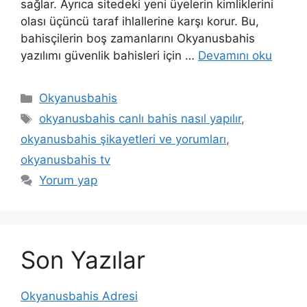
sağlar. Ayrıca sitedeki yeni üyelerin kimliklerini
olası üçüncü taraf ihlallerine karşı korur. Bu,
bahisçilerin boş zamanlarını Okyanusbahis
yazılımı güvenlik bahisleri için …
Devamını oku
Kategoriler
Okyanusbahis
Etiketler
okyanusbahis canlı bahis nasıl yapılır
,
okyanusbahis şikayetleri ve yorumları
,
okyanusbahis tv
Yorum yap
Son Yazılar
Okyanusbahis Adresi