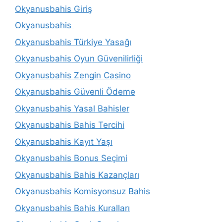
Okyanusbahis Giriş
Okyanusbahis
Okyanusbahis Türkiye Yasağı
Okyanusbahis Oyun Güvenilirliği
Okyanusbahis Zengin Casino
Okyanusbahis Güvenli Ödeme
Okyanusbahis Yasal Bahisler
Okyanusbahis Bahis Tercihi
Okyanusbahis Kayıt Yaşı
Okyanusbahis Bonus Seçimi
Okyanusbahis Bahis Kazançları
Okyanusbahis Komisyonsuz Bahis
Okyanusbahis Bahis Kuralları